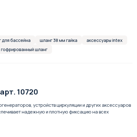
г для бассейна
шланг 38 мм гайка
аксессуары intex
гофрированный шланг
арт. 10720
генераторов, устройств циркуляции и других аксессуаров
еспечивает надежную и плотную фиксацию на всех