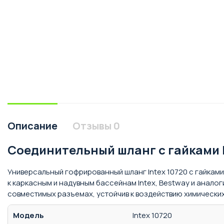
Описание
Отзывы
0
Соединительный шланг с гайками In
Универсальный гофрированный шланг Intex 10720 с гайкам
к каркасным и надувным бассейнам Intex, Bestway и анал
совместимых разъемах, устойчив к воздействию химических
Модель
Intex 10720