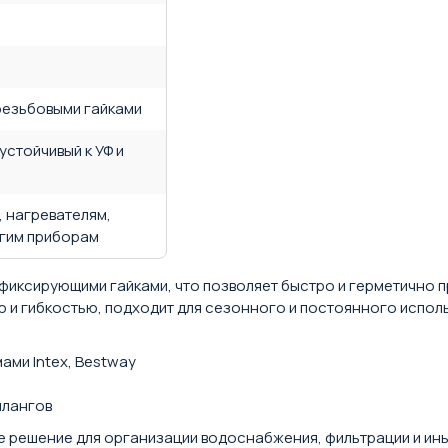
резьбовыми гайками
устойчивый к УФ и
 нагревателям,
гим приборам
и фиксирующими гайками, что позволяет быстро и герметично
ю и гибкостью, подходит для сезонного и постоянного испол
ми Intex, Bestway
шлангов
е решение для организации водоснабжения, фильтрации и ины