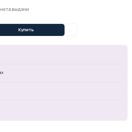
ункта выдачи
Купить
ах