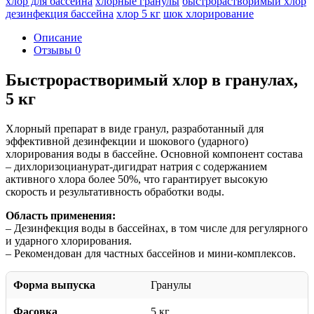
хлор для бассейна
хлорные гранулы
быстрорастворимый хлор
дезинфекция бассейна
хлор 5 кг
шок хлорирование
Описание
Отзывы
0
Быстрорастворимый хлор в гранулах,
5 кг
Хлорный препарат в виде гранул, разработанный для
эффективной дезинфекции и шокового (ударного)
хлорирования воды в бассейне. Основной компонент состава
– дихлоризоцианурат-дигидрат натрия с содержанием
активного хлора более 50%, что гарантирует высокую
скорость и результативность обработки воды.
Область применения:
– Дезинфекция воды в бассейнах, в том числе для регулярного
и ударного хлорирования.
– Рекомендован для частных бассейнов и мини-комплексов.
Форма выпуска
Гранулы
Фасовка
5 кг