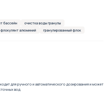
т бассейн
очистка воды гранулы
флокулянт алюминий
гранулированный флок
ходит для ручного и автоматического дозирования и может
сточных вод.