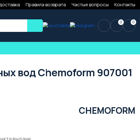
 доставка
Правила возврата
Частые вопросы
Контакты
0
0
чных вод Chemoform 907001
CHEMOFORM
ункта выдачи